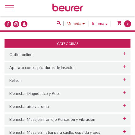
Inicio
Moneda
Idioma
0
Quiénes Somos
Productos
CATEGORÍAS
Servicios
Outlet online
Contacto
Aparato contra picaduras de insectos
Belleza
Bienestar Diagnóstico y Peso
Bienestar aire y aroma
Bienestar Masaje infrarrojo Percusión y vibración
Bienestar Masaje Shiatsu para cuello, espalda y pies