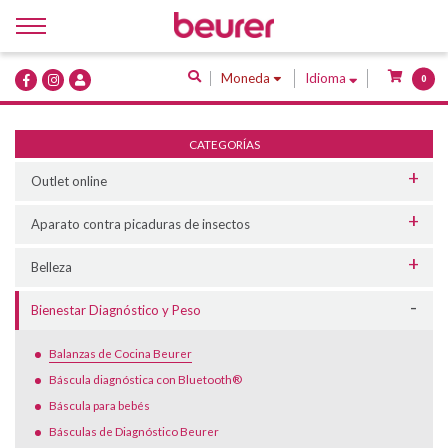
Inicio
Moneda
Idioma
0
Quiénes Somos
Productos
CATEGORÍAS
Servicios
Outlet online
Contacto
Aparato contra picaduras de insectos
Belleza
Bienestar Diagnóstico y Peso
Balanzas de Cocina Beurer
Báscula diagnóstica con Bluetooth®
Báscula para bebés
Básculas de Diagnóstico Beurer