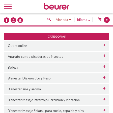
Inicio
Moneda
Idioma
0
Quiénes Somos
Productos
CATEGORÍAS
Servicios
Outlet online
Contacto
Aparato contra picaduras de insectos
Belleza
Bienestar Diagnóstico y Peso
Bienestar aire y aroma
Bienestar Masaje infrarrojo Percusión y vibración
Bienestar Masaje Shiatsu para cuello, espalda y pies