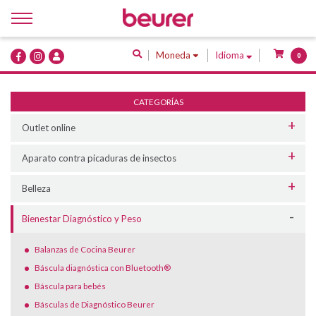
Inicio
Moneda
Idioma
0
Quiénes Somos
Productos
CATEGORÍAS
Servicios
Outlet online
Contacto
Aparato contra picaduras de insectos
Belleza
Bienestar Diagnóstico y Peso
Balanzas de Cocina Beurer
Báscula diagnóstica con Bluetooth®
Báscula para bebés
Básculas de Diagnóstico Beurer