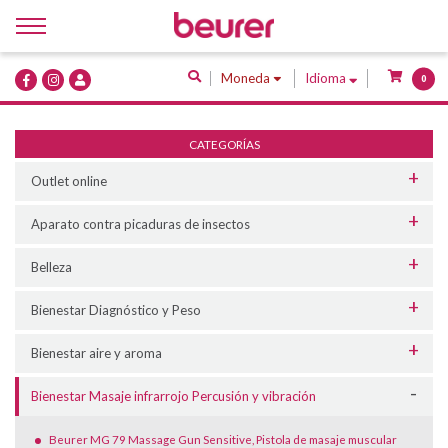
Inicio
Moneda
Idioma
0
Quiénes Somos
Productos
CATEGORÍAS
Servicios
Outlet online
Contacto
Aparato contra picaduras de insectos
Belleza
Bienestar Diagnóstico y Peso
Bienestar aire y aroma
Bienestar Masaje infrarrojo Percusión y vibración
Beurer MG 79 Massage Gun Sensitive, Pistola de masaje muscular