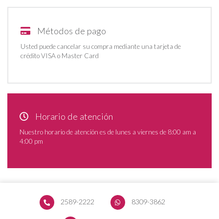
Métodos de pago
Usted puede cancelar su compra mediante una tarjeta de
crédito VISA o Master Card
Horario de atención
Nuestro horario de atención es de lunes a viernes de 8:00 am a
4:00 pm
2589-2222
8309-3862