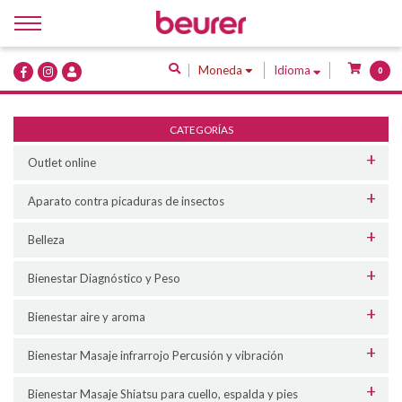
Inicio
Moneda
Idioma
0
Quiénes Somos
Productos
CATEGORÍAS
Servicios
Outlet online
Contacto
Aparato contra picaduras de insectos
Belleza
Bienestar Diagnóstico y Peso
Bienestar aire y aroma
Bienestar Masaje infrarrojo Percusión y vibración
Bienestar Masaje Shiatsu para cuello, espalda y pies