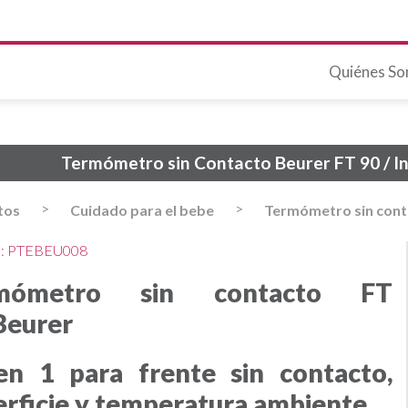
Quiénes S
Termómetro sin Contacto Beurer FT 90 / In
>
>
tos
Cuidado para el bebe
Termómetro sin cont
o: PTEBEU008
mómetro sin contacto FT
Beurer
en 1 para frente sin contacto,
rficie y temperatura ambiente