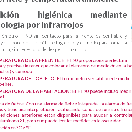
ición higiénica mediante
ología por infrarrojos
ómetro FT90 sin contacto para la frente es confiable y
 y proporciona un método higiénico y cómodo para tomar la
ura, sin necesidad de despertar a su hijo.
PERATURA DE LA FREENTE:
El FT90 proporciona una lectura
a y precisa sin tener que colocar el elemento de medición en la 
adres) y cómodo
PERATURA DEL OBJETO:
El termómetro versátil puede medir l
bebés.
PERATURA DE LA HABITACIÓN:
El FT90 puede incluso medir 
rt.
a de fiebre: Con una alarma de fiebre integrada. La alarma de fi
s y tiene una interpretación fácil usando iconos de sonrisa o 
ediciones anteriores están disponibles para ayudar a control
iluminada XL, para que pueda leer las medidas en la oscuridad...
ación en °C y °F