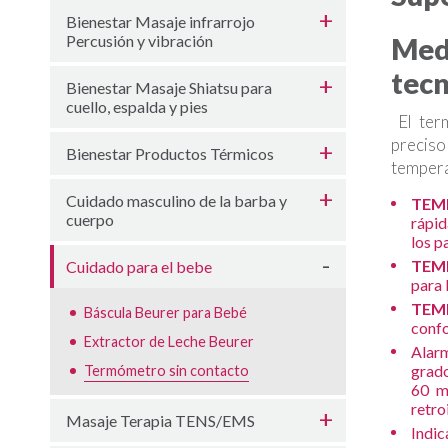
Bienestar Masaje infrarrojo
Percusión y vibración
Med
tecn
Bienestar Masaje Shiatsu para
cuello, espalda y pies
El term
preciso
Bienestar Productos Térmicos
temperat
Cuidado masculino de la barba y
TEM
cuerpo
rápid
los p
TEM
Cuidado para el bebe
para 
TEM
Báscula Beurer para Bebé
confo
Extractor de Leche Beurer
Alarm
grado
Termómetro sin contacto
60 m
retro
Masaje Terapia TENS/EMS
Indic