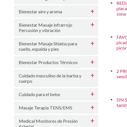
REDU
placa
Bienestar aire y aroma
zona 
Bienestar Masaje infrarrojo
Percusión y vibración
FAVO
picad
Bienestar Masaje Shiatsu para
picor
cuello, espalda y pies
Bienestar Productos Térmicos
2 PRO
Cuidado masculino de la barba y
sensi
cuerpo
Cuidado para el bebe
SIN S
tambi
Masaje Terapia TENS/EMS
Medical Monitores de Presión
Arterial