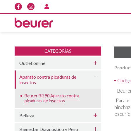
CATEGORÍAS
Outlet online
Produc
Aparato contra picaduras de
Códig
insectos
Beurer
Beurer BR 90 Aparato contra
Para el
picaduras de insectos
hinchaz
oscurid
Belleza
Bienestar Diagnóstico y Peso