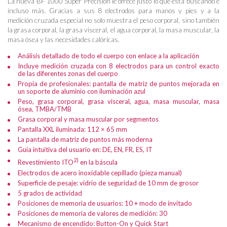
La nueva BF 1000 Super Precision le ofrece justo lo que está buscando e
incluso más. Gracias a sus 8 electrodos para manos y pies y a la
medición cruzada especial no solo muestra el peso corporal, sino también
la grasa corporal, la grasa visceral, el agua corporal, la masa muscular, la
masa ósea y las necesidades calóricas.
Análisis detallado de todo el cuerpo con enlace a la aplicación
Incluye medición cruzada con 8 electrodos para un control exacto
de las diferentes zonas del cuerpo
Propia de profesionales: pantalla de matriz de puntos mejorada en
un soporte de aluminio con iluminación azul
Peso, grasa corporal, grasa visceral, agua, masa muscular, masa
ósea, TMBA/TMB
Grasa corporal y masa muscular por segmentos
Pantalla XXL iluminada: 112 × 65 mm
La pantalla de matriz de puntos más moderna
Guía intuitiva del usuario en: DE, EN, FR, ES, IT
2)
Revestimiento ITO
en la báscula
Electrodos de acero inoxidable cepillado (pieza manual)
Superficie de pesaje: vidrio de seguridad de 10 mm de grosor
5 grados de actividad
Posiciones de memoria de usuarios: 10 + modo de invitado
Posiciones de memoria de valores de medición: 30
Mecanismo de encendido: Button-On y Quick Start