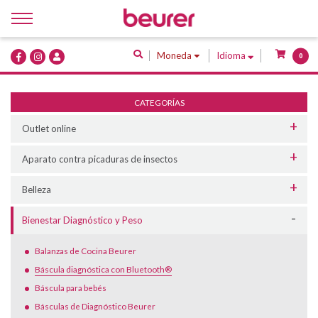
Inicio
Moneda
Idioma
0
Quiénes Somos
Productos
CATEGORÍAS
Servicios
Outlet online
Contacto
Aparato contra picaduras de insectos
Belleza
Bienestar Diagnóstico y Peso
Balanzas de Cocina Beurer
Báscula diagnóstica con Bluetooth®
Báscula para bebés
Básculas de Diagnóstico Beurer