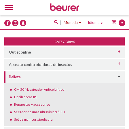
Inicio
Moneda
Idioma
0
Quiénes Somos
Productos
CATEGORÍAS
Servicios
Outlet online
Contacto
Aparato contra picaduras de insectos
Belleza
CM 50 Masajeador Anticelulítico
Depiladoras IPL
Repuestos y accesorios
Secador de uñas ultravioleta/LED
Set de manicura/pedicura