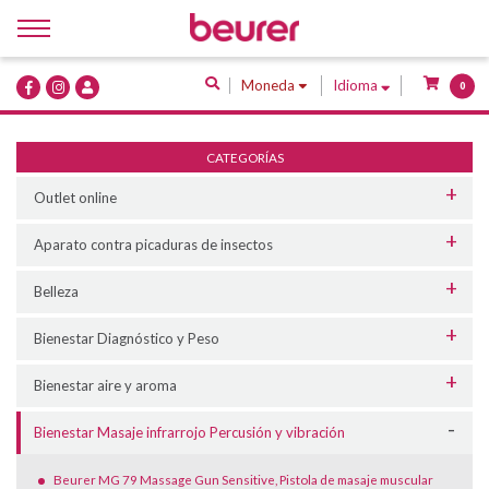
Inicio
Moneda
Idioma
0
Quiénes Somos
Productos
CATEGORÍAS
Servicios
Outlet online
Contacto
Aparato contra picaduras de insectos
Belleza
Bienestar Diagnóstico y Peso
Bienestar aire y aroma
Bienestar Masaje infrarrojo Percusión y vibración
Beurer MG 79 Massage Gun Sensitive, Pistola de masaje muscular