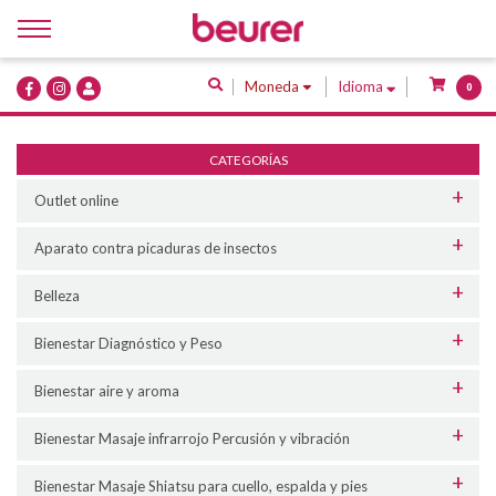
Inicio
Moneda
Idioma
0
Quiénes Somos
Productos
CATEGORÍAS
Servicios
Outlet online
Contacto
Aparato contra picaduras de insectos
Belleza
Bienestar Diagnóstico y Peso
Bienestar aire y aroma
Bienestar Masaje infrarrojo Percusión y vibración
Bienestar Masaje Shiatsu para cuello, espalda y pies