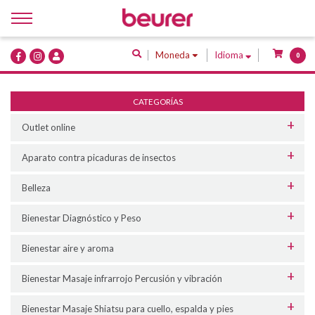
Inicio
Moneda
Idioma
0
Quiénes Somos
Productos
CATEGORÍAS
Servicios
Outlet online
Contacto
Aparato contra picaduras de insectos
Belleza
Bienestar Diagnóstico y Peso
Bienestar aire y aroma
Bienestar Masaje infrarrojo Percusión y vibración
Bienestar Masaje Shiatsu para cuello, espalda y pies