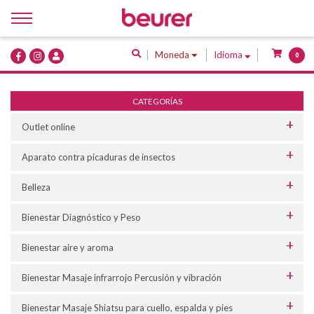
Inicio
Moneda
Idioma
0
Quiénes Somos
Productos
CATEGORÍAS
Servicios
Outlet online
Contacto
Aparato contra picaduras de insectos
Belleza
Bienestar Diagnóstico y Peso
Bienestar aire y aroma
Bienestar Masaje infrarrojo Percusión y vibración
Bienestar Masaje Shiatsu para cuello, espalda y pies